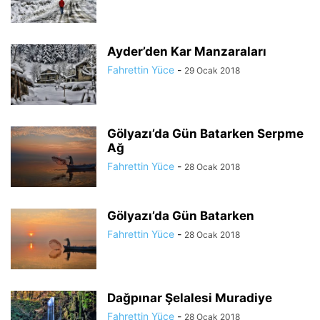
Ayder’den Kar Manzaraları
Fahrettin Yüce
-
29 Ocak 2018
Gölyazı’da Gün Batarken Serpme
Ağ
Fahrettin Yüce
-
28 Ocak 2018
Gölyazı’da Gün Batarken
Fahrettin Yüce
-
28 Ocak 2018
Dağpınar Şelalesi Muradiye
Fahrettin Yüce
-
28 Ocak 2018