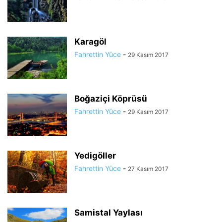
Karagöl
Fahrettin Yüce
-
29 Kasım 2017
Boğaziçi Köprüsü
Fahrettin Yüce
-
29 Kasım 2017
Yedigöller
Fahrettin Yüce
-
27 Kasım 2017
Samistal Yaylası