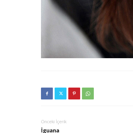
Önceki İçerik
İguana