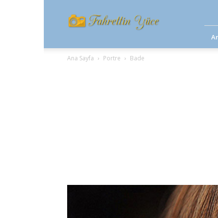
yucetur.com
A
Ana Sayfa
Portre
Bade