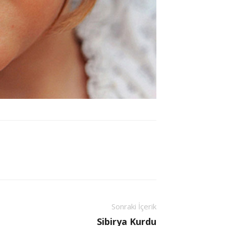
Sonraki İçerik
Sibirya Kurdu