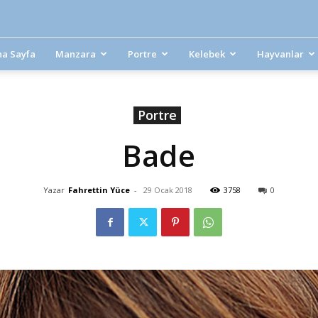
na Sayfa
Manzara
Portre
Kelebek
Hayvanlar
Portre
Bade
Yazar
Fahrettin Yüce
-
29 Ocak 2018
3758
0